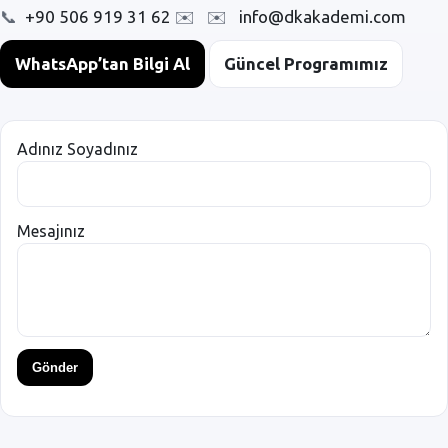
📞
+90 506 919 31 62
✉️
✉️
info@dkakademi.com
WhatsApp’tan Bilgi Al
Güncel Programımız
Adınız Soyadınız
Mesajınız
Gönder