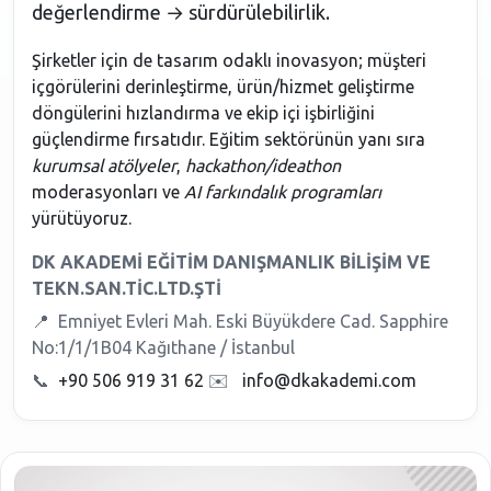
değerlendirme → sürdürülebilirlik.
Şirketler için de tasarım odaklı inovasyon; müşteri
içgörülerini derinleştirme, ürün/hizmet geliştirme
döngülerini hızlandırma ve ekip içi işbirliğini
güçlendirme fırsatıdır. Eğitim sektörünün yanı sıra
kurumsal atölyeler
,
hackathon/ideathon
moderasyonları ve
AI farkındalık programları
yürütüyoruz.
DK AKADEMİ EĞİTİM DANIŞMANLIK BİLİŞİM VE
TEKN.SAN.TİC.LTD.ŞTİ
📍
Emniyet Evleri Mah. Eski Büyükdere Cad. Sapphire
No:1/1/1B04 Kağıthane / İstanbul
📞
+90 506 919 31 62
✉️
info@dkakademi.com